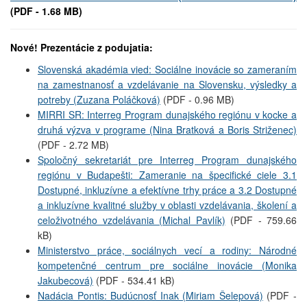
(PDF - 1.68 MB)
Nové! Prezentácie z podujatia:
Slovenská akadémia vied: Sociálne inovácie so zameraním
na zamestnanosť a vzdelávanie na Slovensku, výsledky a
potreby (Zuzana Poláčková)
(PDF - 0.96 MB)
MIRRI SR: Interreg Program dunajského regiónu v kocke a
druhá výzva v programe (Nina Bratková a Boris Striženec)
(PDF - 2.72 MB)
Spoločný sekretariát pre Interreg Program dunajského
regiónu v Budapešti: Zameranie na špecifické ciele 3.1
Dostupné, inkluzívne a efektívne trhy práce a 3.2 Dostupné
a inkluzívne kvalitné služby v oblasti vzdelávania, školení a
celoživotného vzdelávania (Michal Pavlík)
(PDF - 759.66
kB)
Ministerstvo práce, sociálnych vecí a rodiny: Národné
kompetenčné centrum pre sociálne inovácie (Monika
Jakubecová)
(PDF - 534.41 kB)
Nadácia Pontis: Budúcnosť Inak (Miriam Šelepová)
(PDF -