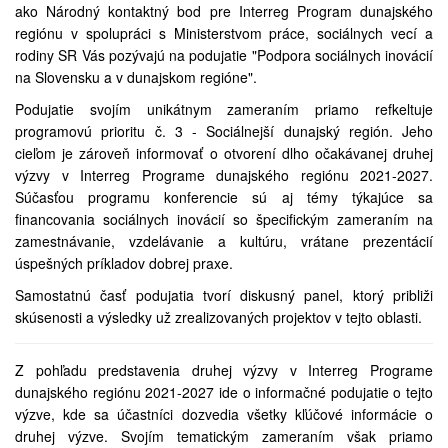
ako Národný kontaktný bod pre Interreg Program dunajského
regiónu v spolupráci s Ministerstvom práce, sociálnych vecí a
rodiny SR Vás pozývajú na podujatie "Podpora sociálnych inovácií
na Slovensku a v dunajskom regióne".
Podujatie svojím unikátnym zameraním priamo refkeltuje
programovú prioritu č. 3 - Sociálnejší dunajský región. Jeho
cieľom je zároveň informovať o otvorení dlho očakávanej druhej
výzvy v Interreg Programe dunajského regiónu 2021-2027.
Súčasťou programu konferencie sú aj témy týkajúce sa
financovania sociálnych inovácií so špecifickým zameraním na
zamestnávanie, vzdelávanie a kultúru, vrátane prezentácií
úspešných príkladov dobrej praxe.
Samostatnú časť podujatia tvorí diskusný panel, ktorý približi
skúsenosti a výsledky už zrealizovaných projektov v tejto oblasti.
Z pohľadu predstavenia druhej výzvy v Interreg Programe
dunajského regiónu 2021-2027 ide o informačné podujatie o tejto
výzve, kde sa účastníci dozvedia všetky kľúčové informácie o
druhej výzve. Svojím tematickým zameraním však priamo